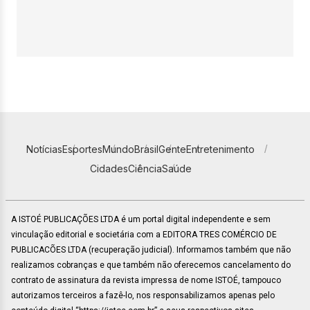
Notícias
Esportes
Mundo
Brasil
Gente
Entretenimento
Cidades
Ciência
Saúde
A ISTOÉ PUBLICAÇÕES LTDA é um portal digital independente e sem
vinculação editorial e societária com a EDITORA TRES COMÉRCIO DE
PUBLICACÕES LTDA (recuperação judicial). Informamos também que não
realizamos cobranças e que também não oferecemos cancelamento do
contrato de assinatura da revista impressa de nome ISTOÉ, tampouco
autorizamos terceiros a fazê-lo, nos responsabilizamos apenas pelo