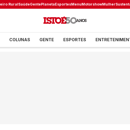
eiro Rural
Saúde
Gente
Planeta
Esportes
Menu
Motorshow
Mulher
Sustent
COLUNAS
GENTE
ESPORTES
ENTRETENIMEN