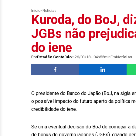
Início
>
Notícias
Kuroda, do BoJ, d
JGBs não prejudica
do iene
Por
Estadão Conteúdo
26/03/18 - 04h55min
Em
Notícias
O presidente do Banco do Japão (BoJ, na sigla e
o possível impacto do futuro aperto da política mo
credibilidade do iene.
Se uma eventual decisão do BoJ de começar a d
de bônus do governo japonês (JGBs), criando perd