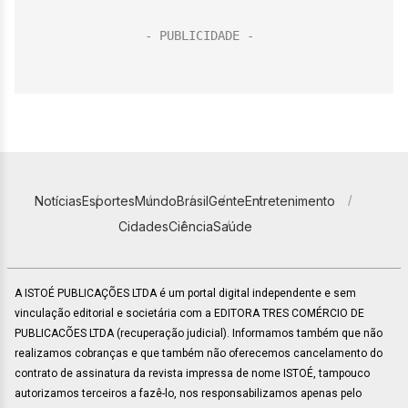
Notícias
Esportes
Mundo
Brasil
Gente
Entretenimento
Cidades
Ciência
Saúde
A ISTOÉ PUBLICAÇÕES LTDA é um portal digital independente e sem
vinculação editorial e societária com a EDITORA TRES COMÉRCIO DE
PUBLICACÕES LTDA (recuperação judicial). Informamos também que não
realizamos cobranças e que também não oferecemos cancelamento do
contrato de assinatura da revista impressa de nome ISTOÉ, tampouco
autorizamos terceiros a fazê-lo, nos responsabilizamos apenas pelo