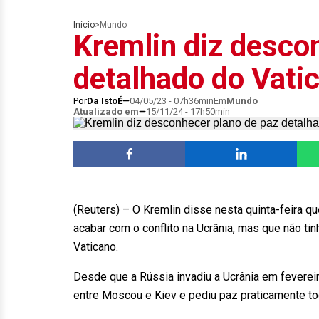
Início
>
Mundo
Kremlin diz desco
detalhado do Vati
Por
Da IstoÉ
04/05/23 - 07h36min
Em
Mundo
Atualizado em
15/11/24 - 17h50min
(Reuters) – O Kremlin disse nesta quinta-feira 
acabar com o conflito na Ucrânia, mas que não t
Vaticano.
Desde que a Rússia invadiu a Ucrânia em feverei
entre Moscou e Kiev e pediu paz praticamente t