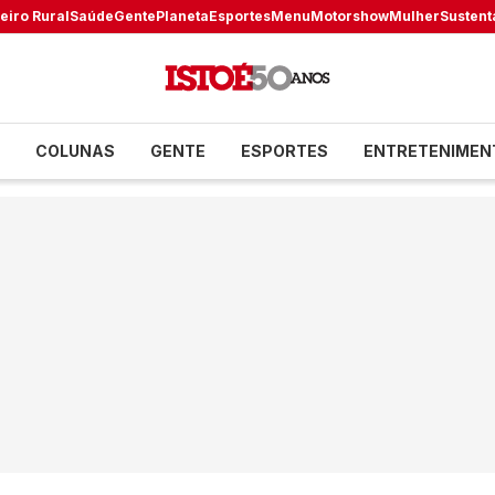
eiro Rural
Saúde
Gente
Planeta
Esportes
Menu
Motorshow
Mulher
Sustent
COLUNAS
GENTE
ESPORTES
ENTRETENIMEN