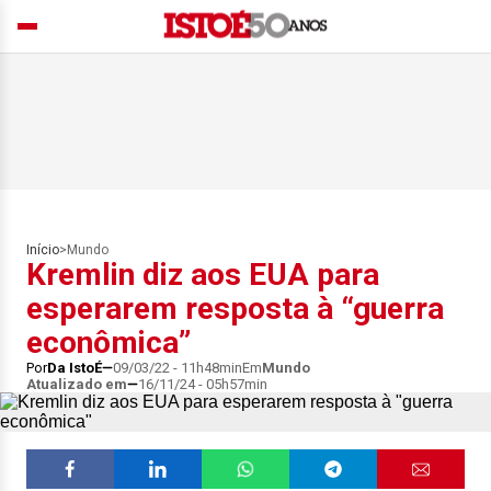
Início
>
Mundo
Kremlin diz aos EUA para
esperarem resposta à “guerra
econômica”
Por
Da IstoÉ
09/03/22 - 11h48min
Em
Mundo
Atualizado em
16/11/24 - 05h57min