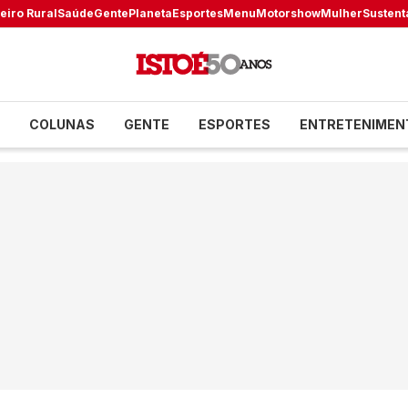
eiro Rural
Saúde
Gente
Planeta
Esportes
Menu
Motorshow
Mulher
Sustent
COLUNAS
GENTE
ESPORTES
ENTRETENIMEN