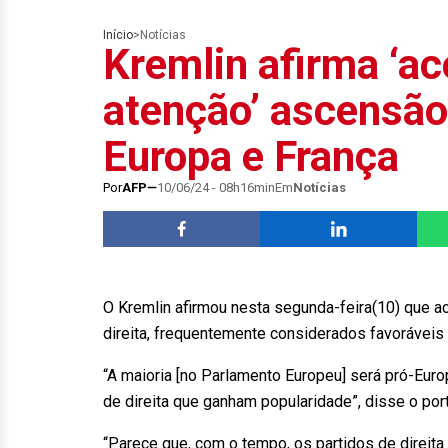
Início
>
Notícias
Kremlin afirma ‘
atenção’ ascensão 
Europa e França
Por
AFP
10/06/24 - 08h16min
Em
Notícias
O Kremlin afirmou nesta segunda-feira(10) que 
direita, frequentemente considerados favoráveis 
“A maioria [no Parlamento Europeu] será pró-Eur
de direita que ganham popularidade”, disse o por
“Parece que, com o tempo, os partidos de direita