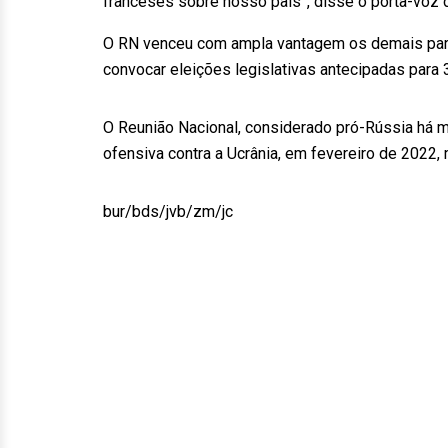
franceses sobre nosso país”, disse o porta-voz 
O RN venceu com ampla vantagem os demais part
convocar eleições legislativas antecipadas para 3
O Reunião Nacional, considerado pró-Rússia há m
ofensiva contra a Ucrânia, em fevereiro de 2022,
bur/bds/jvb/zm/jc