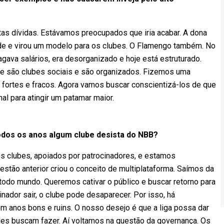
tas dívidas. Estávamos preocupados que iria acabar. A dona
de e virou um modelo para os clubes. O Flamengo também. No
gava salários, era desorganizado e hoje está estruturado.
e são clubes sociais e são organizados. Fizemos uma
fortes e fracos. Agora vamos buscar conscientizá-los de que
l para atingir um patamar maior.
odos os anos algum clube desista do NBB?
os clubes, apoiados por patrocinadores, e estamos
estão anterior criou o conceito de multiplataforma. Saímos da
 todo mundo. Queremos cativar o público e buscar retorno para
nador sair, o clube pode desaparecer. Por isso, há
 anos bons e ruins. O nosso desejo é que a liga possa dar
les buscam fazer. Aí voltamos na questão da governança. Os