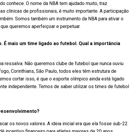
do conhece. O nome da NBA tem ajudado muito, traz
as clínicas de profissionais, é muito importante. A participação
ambém. Somos também um instrumento da NBA para ativar o
a que queremos aperfeiçoar e perpetuar.
 É mais um time ligado ao futebol. Qual a importância
a ressalva. Não queremos clube de futebol que nunca ouviu
fogo, Corinthians, São Paulo, todos eles têm estrutura de
emos cortar isso, é que o esporte olímpico ainda está ligado
nte independente. Temos de saber utilizar os times de futebol
 Desenvolvimento?
ar os novos valores. A ideia inicial era que ela fosse sub-22.
 dê incentivo financeiro para atletas maiores de 20 anos.