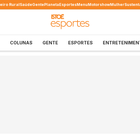
eiro Rural
Saúde
Gente
Planeta
Esportes
Menu
Motorshow
Mulher
Sustent
COLUNAS
GENTE
ESPORTES
ENTRETENIMEN