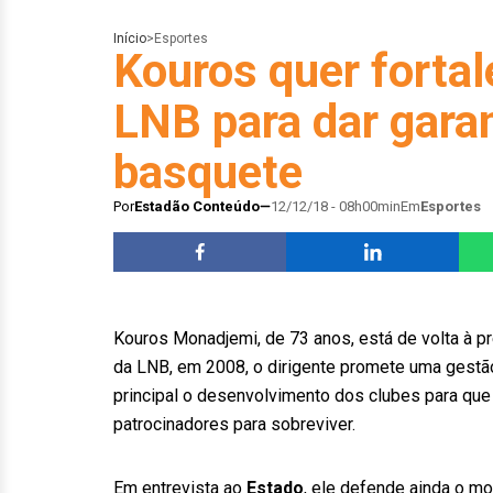
Início
>
Esportes
Kouros quer fortal
LNB para dar gara
basquete
Por
Estadão Conteúdo
12/12/18 - 08h00min
Em
Esportes
Kouros Monadjemi, de 73 anos, está de volta à p
da LNB, em 2008, o dirigente promete uma gestão
principal o desenvolvimento dos clubes para q
patrocinadores para sobreviver.
Em entrevista ao
Estado
, ele defende ainda o mo