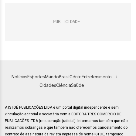
Notícias
Esportes
Mundo
Brasil
Gente
Entretenimento
Cidades
Ciência
Saúde
A ISTOÉ PUBLICAÇÕES LTDA é um portal digital independente e sem
vinculação editorial e societária com a EDITORA TRES COMÉRCIO DE
PUBLICACÕES LTDA (recuperação judicial). Informamos também que não
realizamos cobranças e que também não oferecemos cancelamento do
contrato de assinatura da revista impressa de nome ISTOÉ, tampouco