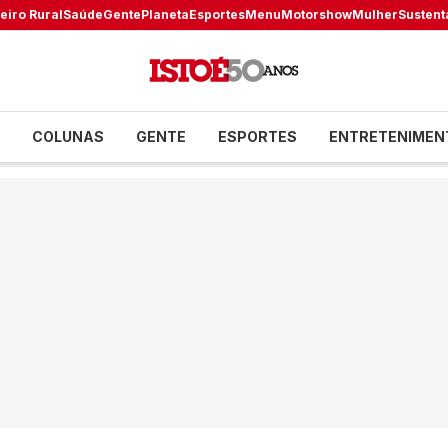
eiro Rural
Saúde
Gente
Planeta
Esportes
Menu
Motorshow
Mulher
Sustent
COLUNAS
GENTE
ESPORTES
ENTRETENIMEN