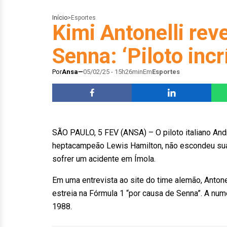
Início
>
Esportes
Kimi Antonelli reve
Senna: ‘Piloto incr
Por
Ansa
05/02/25 - 15h26min
Em
Esportes
SÃO PAULO, 5 FEV (ANSA) – O piloto italiano Andr
heptacampeão Lewis Hamilton, não escondeu sua i
sofrer um acidente em Ímola.
Em uma entrevista ao site do time alemão, Anton
estreia na Fórmula 1 “por causa de Senna”. A num
1988.