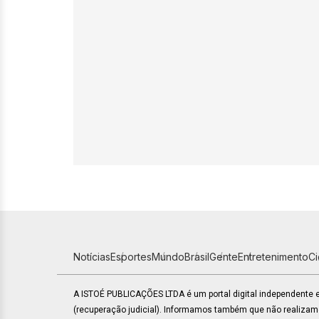
Notícias
Esportes
Mundo
Brasil
Gente
Entretenimento
C
A ISTOÉ PUBLICAÇÕES LTDA é um portal digital independente
(recuperação judicial). Informamos também que não realiza