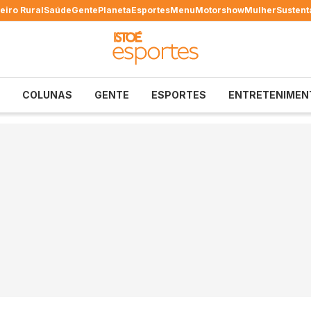
eiro Rural
Saúde
Gente
Planeta
Esportes
Menu
Motorshow
Mulher
Sustent
COLUNAS
GENTE
ESPORTES
ENTRETENIMEN