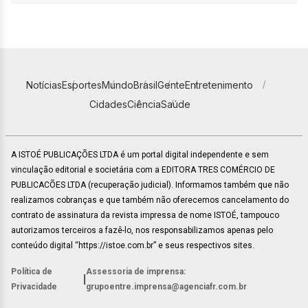
Notícias
Esportes
Mundo
Brasil
Gente
Entretenimento
Cidades
Ciência
Saúde
A ISTOÉ PUBLICAÇÕES LTDA é um portal digital independente e sem
vinculação editorial e societária com a EDITORA TRES COMÉRCIO DE
PUBLICACÕES LTDA (recuperação judicial). Informamos também que não
realizamos cobranças e que também não oferecemos cancelamento do
contrato de assinatura da revista impressa de nome ISTOÉ, tampouco
autorizamos terceiros a fazê-lo, nos responsabilizamos apenas pelo
conteúdo digital “https://istoe.com.br” e seus respectivos sites.
Política de
Assessoria de imprensa:
|
Privacidade
grupoentre.imprensa@agenciafr.com.br