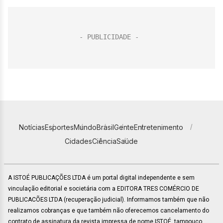
Notícias
Esportes
Mundo
Brasil
Gente
Entretenimento
Cidades
Ciência
Saúde
A ISTOÉ PUBLICAÇÕES LTDA é um portal digital independente e sem
vinculação editorial e societária com a EDITORA TRES COMÉRCIO DE
PUBLICACÕES LTDA (recuperação judicial). Informamos também que não
realizamos cobranças e que também não oferecemos cancelamento do
contrato de assinatura da revista impressa de nome ISTOÉ, tampouco