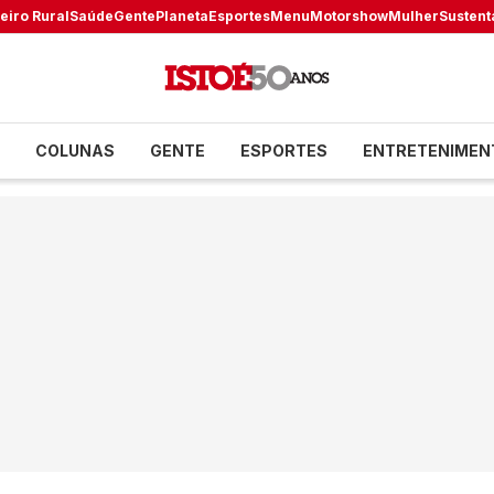
eiro Rural
Saúde
Gente
Planeta
Esportes
Menu
Motorshow
Mulher
Sustent
COLUNAS
GENTE
ESPORTES
ENTRETENIMEN