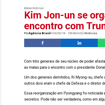
Início
>
Notícias
Kim Jon-un se org
encontro com Tru
Por
Agência Brasil
04/06/18 - 10h46min
Em
Notícias
Com três generais de seu núcleo de poder afast
as malas para o encontro com o presidente Donal
Um dos generais demitidos, Ri Myong-su, chefe do
outros dois eram o chefe da Defesa e o diretor d
Essa reorganização em Pyongyang foi noticiada em 
secretos. Pode não ser verdadeira, como em al