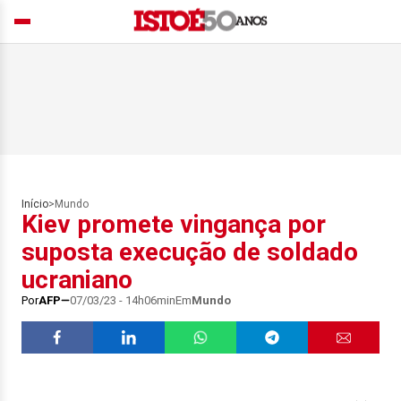
Início
>
Mundo
Kiev promete vingança por
suposta execução de soldado
ucraniano
Por
AFP
07/03/23 - 14h06min
Em
Mundo