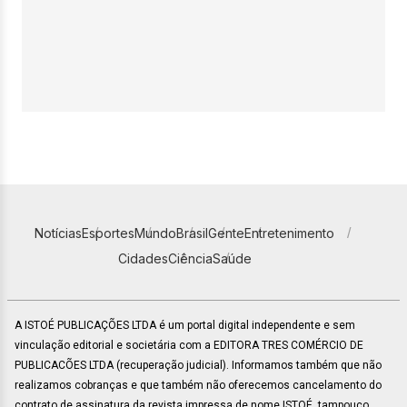
Notícias
Esportes
Mundo
Brasil
Gente
Entretenimento
Cidades
Ciência
Saúde
A ISTOÉ PUBLICAÇÕES LTDA é um portal digital independente e sem
vinculação editorial e societária com a EDITORA TRES COMÉRCIO DE
PUBLICACÕES LTDA (recuperação judicial). Informamos também que não
realizamos cobranças e que também não oferecemos cancelamento do
contrato de assinatura da revista impressa de nome ISTOÉ, tampouco