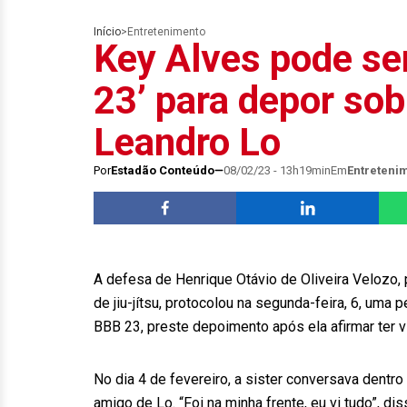
Início
>
Entretenimento
Key Alves pode ser
23’ para depor so
Leandro Lo
Por
Estadão Conteúdo
08/02/23 - 13h19min
Em
Entreteni
A defesa de Henrique Otávio de Oliveira Velozo, 
de jiu-jítsu, protocolou na segunda-feira, 6, uma 
BBB 23, preste depoimento após ela afirmar ter v
No dia 4 de fevereiro, a sister conversava dentr
amigo de Lo. “Foi na minha frente, eu vi tudo”, d