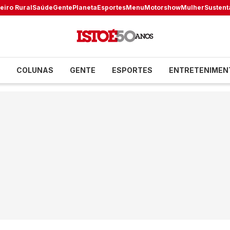
eiro Rural
Saúde
Gente
Planeta
Esportes
Menu
Motorshow
Mulher
Sustent
COLUNAS
GENTE
ESPORTES
ENTRETENIMEN