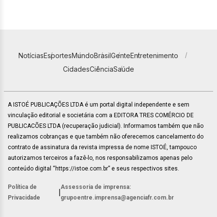
Notícias
Esportes
Mundo
Brasil
Gente
Entretenimento
Cidades
Ciência
Saúde
A ISTOÉ PUBLICAÇÕES LTDA é um portal digital independente e sem
vinculação editorial e societária com a EDITORA TRES COMÉRCIO DE
PUBLICACÕES LTDA (recuperação judicial). Informamos também que não
realizamos cobranças e que também não oferecemos cancelamento do
contrato de assinatura da revista impressa de nome ISTOÉ, tampouco
autorizamos terceiros a fazê-lo, nos responsabilizamos apenas pelo
conteúdo digital “https://istoe.com.br” e seus respectivos sites.
Política de
Assessoria de imprensa:
|
Privacidade
grupoentre.imprensa@agenciafr.com.br