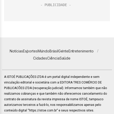
Notícias
Esportes
Mundo
Brasil
Gente
Entretenimento
Cidades
Ciência
Saúde
A ISTOÉ PUBLICAÇÕES LTDA é um portal digital independente e sem
vinculação editorial e societária com a EDITORA TRES COMÉRCIO DE
PUBLICACÕES LTDA (recuperação judicial). Informamos também que não
realizamos cobranças e que também não oferecemos cancelamento do
contrato de assinatura da revista impressa de nome ISTOÉ, tampouco
autorizamos terceiros a fazê-lo, nos responsabilizamos apenas pelo
conteúdo digital “https://istoe.com.br” e seus respectivos sites.