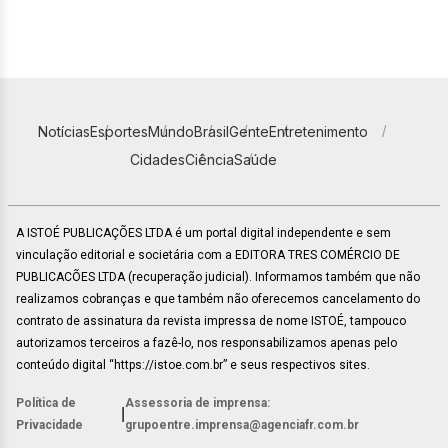
Notícias
Esportes
Mundo
Brasil
Gente
Entretenimento
Cidades
Ciência
Saúde
A ISTOÉ PUBLICAÇÕES LTDA é um portal digital independente e sem
vinculação editorial e societária com a EDITORA TRES COMÉRCIO DE
PUBLICACÕES LTDA (recuperação judicial). Informamos também que não
realizamos cobranças e que também não oferecemos cancelamento do
contrato de assinatura da revista impressa de nome ISTOÉ, tampouco
autorizamos terceiros a fazê-lo, nos responsabilizamos apenas pelo
conteúdo digital “https://istoe.com.br” e seus respectivos sites.
Política de
Assessoria de imprensa:
|
Privacidade
grupoentre.imprensa@agenciafr.com.br