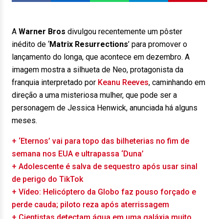
A
Warner Bros
divulgou recentemente um pôster
inédito de ‘
Matrix Resurrections
’ para promover o
lançamento do longa, que acontece em dezembro. A
imagem mostra a silhueta de Neo, protagonista da
franquia interpretado por
Keanu Reeves
, caminhando em
direção a uma misteriosa mulher, que pode ser a
personagem de Jessica Henwick, anunciada há alguns
meses.
+ ‘Eternos’ vai para topo das bilheterias no fim de
semana nos EUA e ultrapassa ‘Duna’
+ Adolescente é salva de sequestro após usar sinal
de perigo do TikTok
+ Vídeo: Helicóptero da Globo faz pouso forçado e
perde cauda; piloto reza após aterrissagem
+ Cientistas detectam água em uma galáxia muito,