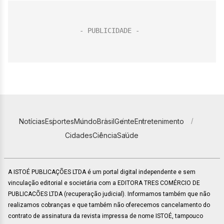
Notícias
Esportes
Mundo
Brasil
Gente
Entretenimento
Cidades
Ciência
Saúde
A ISTOÉ PUBLICAÇÕES LTDA é um portal digital independente e sem
vinculação editorial e societária com a EDITORA TRES COMÉRCIO DE
PUBLICACÕES LTDA (recuperação judicial). Informamos também que não
realizamos cobranças e que também não oferecemos cancelamento do
contrato de assinatura da revista impressa de nome ISTOÉ, tampouco