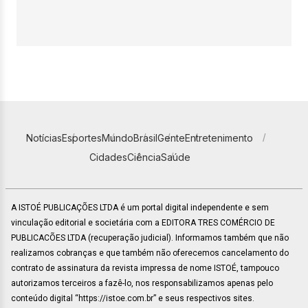
Notícias
Esportes
Mundo
Brasil
Gente
Entretenimento
Cidades
Ciência
Saúde
A ISTOÉ PUBLICAÇÕES LTDA é um portal digital independente e sem
vinculação editorial e societária com a EDITORA TRES COMÉRCIO DE
PUBLICACÕES LTDA (recuperação judicial). Informamos também que não
realizamos cobranças e que também não oferecemos cancelamento do
contrato de assinatura da revista impressa de nome ISTOÉ, tampouco
autorizamos terceiros a fazê-lo, nos responsabilizamos apenas pelo
conteúdo digital “https://istoe.com.br” e seus respectivos sites.