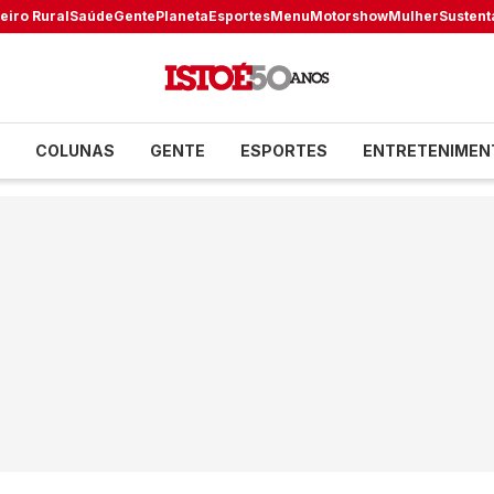
eiro Rural
Saúde
Gente
Planeta
Esportes
Menu
Motorshow
Mulher
Sustent
COLUNAS
GENTE
ESPORTES
ENTRETENIMEN