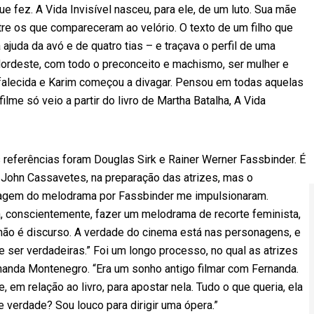
e fez. A Vida Invisível nasceu, para ele, de um luto. Sua mãe
tre os que compareceram ao velório. O texto de um filho que
ajuda da avó e de quatro tias – e traçava o perfil de uma
 Nordeste, com todo o preconceito e machismo, ser mulher e
falecida e Karim começou a divagar. Pensou em todas aquelas
lme só veio a partir do livro de Martha Batalha, A Vida
 referências foram Douglas Sirk e Rainer Werner Fassbinder. É
e John Cassavetes, na preparação das atrizes, mas o
guagem do melodrama por Fassbinder me impulsionaram.
, conscientemente, fazer um melodrama de recorte feminista,
 não é discurso. A verdade do cinema está nas personagens, e
de ser verdadeiras.” Foi um longo processo, no qual as atrizes
ernanda Montenegro. “Era um sonho antigo filmar com Fernanda.
, em relação ao livro, para apostar nela. Tudo o que queria, ela
e verdade? Sou louco para dirigir uma ópera.”