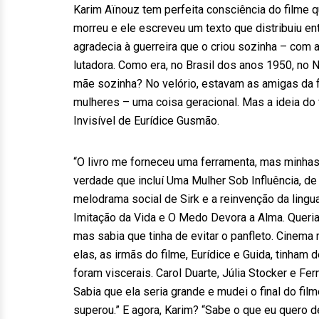
Karim Aïnouz tem perfeita consciência do filme qu
morreu e ele escreveu um texto que distribuiu en
agradecia à guerreira que o criou sozinha – com a 
lutadora. Como era, no Brasil dos anos 1950, no
mãe sozinha? No velório, estavam as amigas da 
mulheres – uma coisa geracional. Mas a ideia do fi
Invisível de Eurídice Gusmão.
“O livro me forneceu uma ferramenta, mas minhas
verdade que incluí Uma Mulher Sob Influência, d
melodrama social de Sirk e a reinvenção da lin
Imitação da Vida e O Medo Devora a Alma. Queria
mas sabia que tinha de evitar o panfleto. Cinema
elas, as irmãs do filme, Eurídice e Guida, tinham 
foram viscerais. Carol Duarte, Júlia Stocker e F
Sabia que ela seria grande e mudei o final do filme
superou.” E agora, Karim? “Sabe o que eu quero d