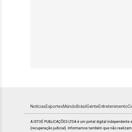
Notícias
Esportes
Mundo
Brasil
Gente
Entretenimento
C
A ISTOÉ PUBLICAÇÕES LTDA é um portal digital independente
(recuperação judicial). Informamos também que não realiza