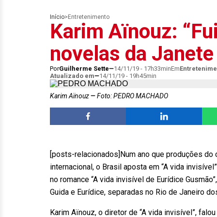
Início
>
Entretenimento
Karim Aïnouz: “Fu
novelas da Janete 
Por
Guilherme Sette
14/11/19 - 17h33min
Em
Entretenime
Atualizado em
14/11/19 - 19h45min
Karim Aïnouz
Foto: PEDRO MACHADO
[posts-relacionados]Num ano que produções do 
internacional, o Brasil aposta em “A vida invisív
no romance “A vida invisível de Eurídice Gusmão”
Guida e Eurídice, separadas no Rio de Janeiro d
Karim Aïnouz, o diretor de “A vida invisível”, fal