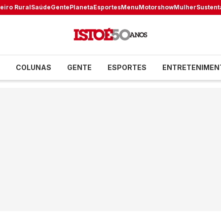
eiro Rural
Saúde
Gente
Planeta
Esportes
Menu
Motorshow
Mulher
Sustent
COLUNAS
GENTE
ESPORTES
ENTRETENIMEN