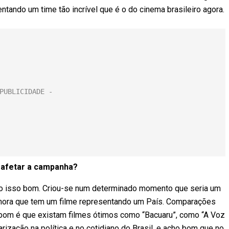
ntando um time tão incrível que é o do cinema brasileiro agora.
afetar a campanha?
ho isso bom. Criou-se num determinado momento que seria um
na hora que tem um filme representando um País. Comparações
bom é que existam filmes ótimos como “Bacuaru”, como “A Voz
arização na política e no cotidiano do Brasil, e acho bom que no