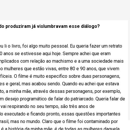
do produziram já vislumbravam esse diálogo?
i o livro, foi algo muito pessoal. Eu queria fazer um retrato
90 anos se estivesse aqui hoje. Sempre achei que eram
plicados com relação ao machismo e a uma sociedade mais
 mulheres que estão vivas, entre 80 e 90 anos, que vivem
fíceis. O filme é muito especifico sobre duas personagens,
eres e geral, mas acabou sendo. Quando eu achei que estava
to, a minha mãe, através dessas personagens, por exemplo,
m desejo programático de falar do patriarcado. Queria falar de
 vai respirando no seu tempo, são três anos de
o executado e ficando pronto, essas questões importantes
Brasil, mas no mundo. Claro que o filme foi contaminado por
 é a história da minha mãe, é de todas as mulheres daquela