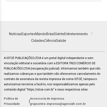
Notícias
Esportes
Mundo
Brasil
Gente
Entretenimento
Cidades
Ciência
Saúde
A ISTOÉ PUBLICAÇÕES LTDA é um portal digital independente e sem
vinculação editorial e societária com a EDITORA TRES COMÉRCIO DE
PUBLICACÕES LTDA (recuperação judicial). Informamos também que não
realizamos cobranças e que também não oferecemos cancelamento do
contrato de assinatura da revista impressa de nome ISTOÉ, tampouco
autorizamos terceiros a fazê-lo, nos responsabilizamos apenas pelo
conteúdo digital “https://istoe.com.br” e seus respectivos sites.
Política de
Assessoria de imprensa:
|
Privacidade
grupoentre.imprensa@agenciafr.com.br