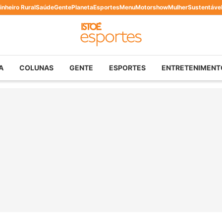
inheiro Rural
Saúde
Gente
Planeta
Esportes
Menu
Motorshow
Mulher
Sustentáve
A
COLUNAS
GENTE
ESPORTES
ENTRETENIMENT