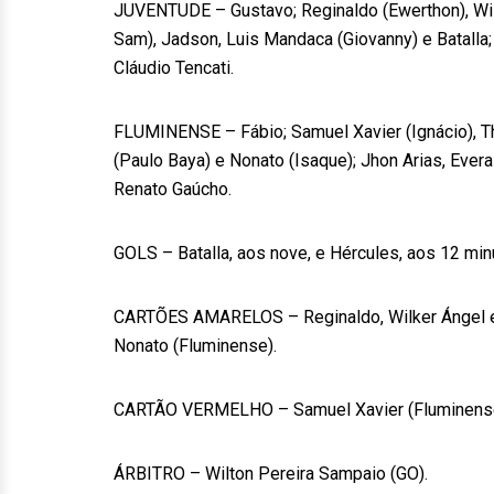
JUVENTUDE – Gustavo; Reginaldo (Ewerthon), Wil
Sam), Jadson, Luis Mandaca (Giovanny) e Batalla; G
Cláudio Tencati.
FLUMINENSE – Fábio; Samuel Xavier (Ignácio), Thi
(Paulo Baya) e Nonato (Isaque); Jhon Arias, Ever
Renato Gaúcho.
GOLS – Batalla, aos nove, e Hércules, aos 12 mi
CARTÕES AMARELOS – Reginaldo, Wilker Ángel e A
Nonato (Fluminense).
CARTÃO VERMELHO – Samuel Xavier (Fluminens
ÁRBITRO – Wilton Pereira Sampaio (GO).