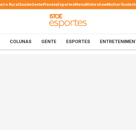
eiro Rural
Saúde
Gente
Planeta
Esportes
Menu
Motorshow
Mulher
Sustent
COLUNAS
GENTE
ESPORTES
ENTRETENIMEN