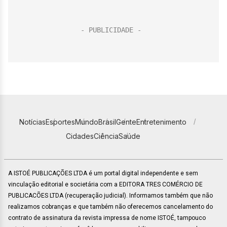
Notícias
Esportes
Mundo
Brasil
Gente
Entretenimento
Cidades
Ciência
Saúde
A ISTOÉ PUBLICAÇÕES LTDA é um portal digital independente e sem
vinculação editorial e societária com a EDITORA TRES COMÉRCIO DE
PUBLICACÕES LTDA (recuperação judicial). Informamos também que não
realizamos cobranças e que também não oferecemos cancelamento do
contrato de assinatura da revista impressa de nome ISTOÉ, tampouco