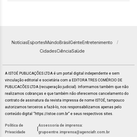
Notícias
Esportes
Mundo
Brasil
Gente
Entretenimento
Cidades
Ciência
Saúde
A ISTOÉ PUBLICAÇÕES LTDA é um portal digital independente e sem
vinculação editorial e societária com a EDITORA TRES COMÉRCIO DE
PUBLICACÕES LTDA (recuperação judicial). Informamos também que não
realizamos cobranças e que também não oferecemos cancelamento do
contrato de assinatura da revista impressa de nome ISTOÉ, tampouco
autorizamos terceiros a fazê-lo, nos responsabilizamos apenas pelo
conteúdo digital “https://istoe.com.br” e seus respectivos sites.
Política de
Assessoria de imprensa:
|
Privacidade
grupoentre.imprensa@agenciafr.com.br