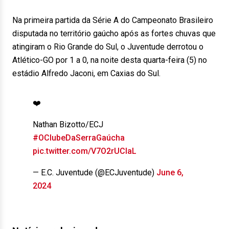
Na primeira partida da Série A do Campeonato Brasileiro
disputada no território gaúcho após as fortes chuvas que
atingiram o Rio Grande do Sul, o Juventude derrotou o
Atlético-GO por 1 a 0, na noite desta quarta-feira (5) no
estádio Alfredo Jaconi, em Caxias do Sul.
❤️
Nathan Bizotto/ECJ
#OClubeDaSerraGaúcha
pic.twitter.com/V7O2rUCIaL
— E.C. Juventude (@ECJuventude)
June 6,
2024