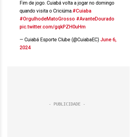
Fim de jogo. Cuiabá volta a jogar no domingo
quando visita o Criciúma.
#Cuiaba
#OrgulhodeMatoGrosso
#AvanteDourado
pic.twitter.com/gqkPZH0uHm
— Cuiabá Esporte Clube (@CuiabaEC)
June 6,
2024