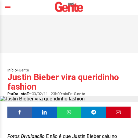
Início
>
Gente
Justin Bieber vira queridinho
fashion
Por
Da IstoÉ
03/02/11 - 23h09min
Em
Gente
Fotos Divulgação
E não é que Justin Bieber caiu no