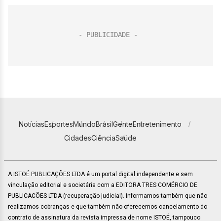
Notícias
Esportes
Mundo
Brasil
Gente
Entretenimento
Cidades
Ciência
Saúde
A ISTOÉ PUBLICAÇÕES LTDA é um portal digital independente e sem
vinculação editorial e societária com a EDITORA TRES COMÉRCIO DE
PUBLICACÕES LTDA (recuperação judicial). Informamos também que não
realizamos cobranças e que também não oferecemos cancelamento do
contrato de assinatura da revista impressa de nome ISTOÉ, tampouco