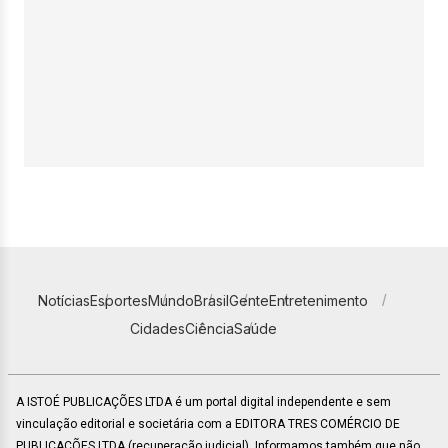
Notícias
Esportes
Mundo
Brasil
Gente
Entretenimento
Cidades
Ciência
Saúde
A ISTOÉ PUBLICAÇÕES LTDA é um portal digital independente e sem
vinculação editorial e societária com a EDITORA TRES COMÉRCIO DE
PUBLICACÕES LTDA (recuperação judicial). Informamos também que não