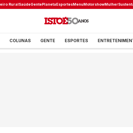
eiro Rural
Saúde
Gente
Planeta
Esportes
Menu
Motorshow
Mulher
Sustent
COLUNAS
GENTE
ESPORTES
ENTRETENIMEN