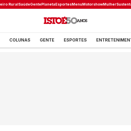
eiro Rural
Saúde
Gente
Planeta
Esportes
Menu
Motorshow
Mulher
Sustent
COLUNAS
GENTE
ESPORTES
ENTRETENIMEN