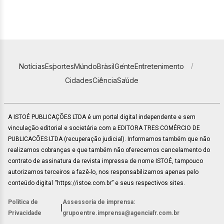
Notícias
Esportes
Mundo
Brasil
Gente
Entretenimento
Cidades
Ciência
Saúde
A ISTOÉ PUBLICAÇÕES LTDA é um portal digital independente e sem
vinculação editorial e societária com a EDITORA TRES COMÉRCIO DE
PUBLICACÕES LTDA (recuperação judicial). Informamos também que não
realizamos cobranças e que também não oferecemos cancelamento do
contrato de assinatura da revista impressa de nome ISTOÉ, tampouco
autorizamos terceiros a fazê-lo, nos responsabilizamos apenas pelo
conteúdo digital “https://istoe.com.br” e seus respectivos sites.
Política de
Assessoria de imprensa:
|
Privacidade
grupoentre.imprensa@agenciafr.com.br