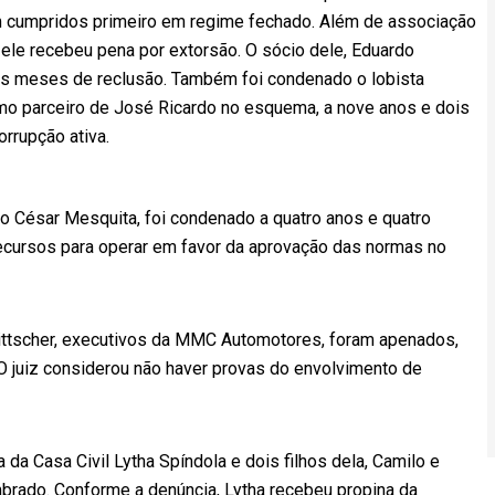
m cumpridos primeiro em regime fechado. Além de associação
, ele recebeu pena por extorsão. O sócio dele, Eduardo
is meses de reclusão. Também foi condenado o lobista
o parceiro de José Ricardo no esquema, a nove anos e dois
rrupção ativa.
o César Mesquita, foi condenado a quatro anos e quatro
recursos para operar em favor da aprovação das normas no
ittscher, executivos da MMC Automotores, foram apenados,
 O juiz considerou não haver provas do envolvimento de
 da Casa Civil Lytha Spíndola e dois filhos dela, Camilo e
embrado. Conforme a denúncia, Lytha recebeu propina da