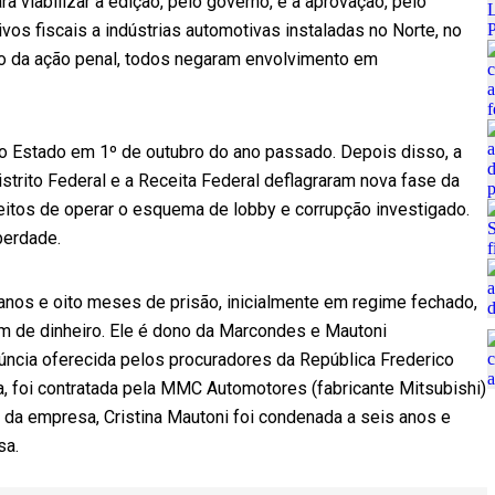
a viabilizar a edição, pelo governo, e a aprovação, pelo
os fiscais a indústrias automotivas instaladas no Norte, no
ão da ação penal, todos negaram envolvimento em
o Estado em 1º de outubro do ano passado. Depois disso, a
istrito Federal e a Receita Federal deflagraram nova fase da
itos de operar o esquema de lobby e corrupção investigado.
berdade.
os e oito meses de prisão, inicialmente em regime fechado,
em de dinheiro. Ele é dono da Marcondes e Mautoni
cia oferecida pelos procuradores da República Frederico
a, foi contratada pela MMC Automotores (fabricante Mitsubishi)
 da empresa, Cristina Mautoni foi condenada a seis anos e
sa.