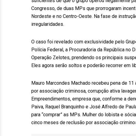
suficientes de que o grupo operou ilegalmente par
Congresso, de duas MPs que prorrogaram incentiv
Nordeste e no Centro-Oeste. Na fase de instruç
irregularidades.
O caso foi revelado com exclusividade pelo Grup
Polícia Federal, a Procuradoria da República no D
Operação Zelotes, prendendo os principais suspe
Eles agora serão soltos e poderão recorrer em li
Mauro Marcondes Machado recebeu pena de 11 an
por associação criminosa, corrupção ativa lavag
Empreendimentos, empresa que, conforme a denún
Paiva, Raquel Branquinho e José Alfredo de Paul
para “comprar” as MPs. Mulher do lobista e sócia
cinco meses de reclusão por associação crimino