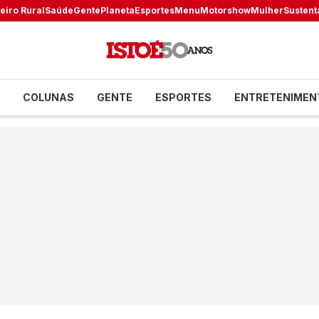
eiro Rural
Saúde
Gente
Planeta
Esportes
Menu
Motorshow
Mulher
Sustent
COLUNAS
GENTE
ESPORTES
ENTRETENIMEN