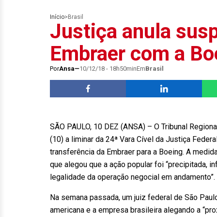
Início
>
Brasil
Justiça anula sus
Embraer com a Bo
Por
Ansa
10/12/18 - 18h50min
Em
Brasil
SÃO PAULO, 10 DEZ (ANSA) – O Tribunal Regional
(10) a liminar da 24ª Vara Cível da Justiça Fede
transferência da Embraer para a Boeing. A medid
que alegou que a ação popular foi “precipitada, 
legalidade da operação negocial em andamento
Na semana passada, um juiz federal de São Paulo
americana e a empresa brasileira alegando a “pr