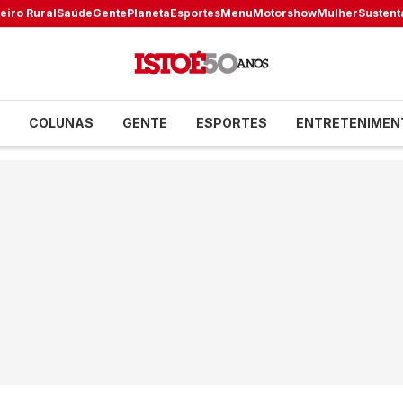
eiro Rural
Saúde
Gente
Planeta
Esportes
Menu
Motorshow
Mulher
Sustent
COLUNAS
GENTE
ESPORTES
ENTRETENIMEN