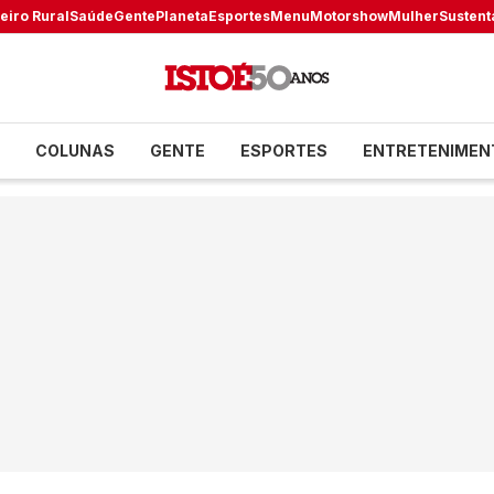
eiro Rural
Saúde
Gente
Planeta
Esportes
Menu
Motorshow
Mulher
Sustent
COLUNAS
GENTE
ESPORTES
ENTRETENIMEN