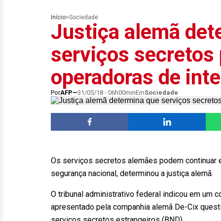
Início
>
Sociedade
Justiça alemã det
serviços secretos
operadoras de inte
Por
AFP
31/05/18 - 06h00min
Em
Sociedade
Os serviços secretos alemães podem continuar es
segurança nacional, determinou a justiça alemã.
O tribunal administrativo federal indicou em um c
apresentado pela companhia alemã De-Cix questio
serviços secretos estrangeiros (BND).