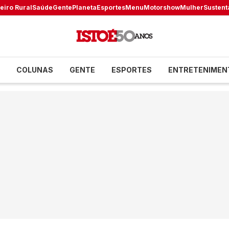
eiro Rural
Saúde
Gente
Planeta
Esportes
Menu
Motorshow
Mulher
Sustent
COLUNAS
GENTE
ESPORTES
ENTRETENIMEN