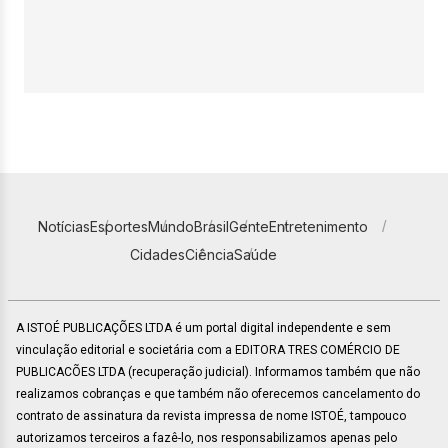
Notícias
Esportes
Mundo
Brasil
Gente
Entretenimento
Cidades
Ciência
Saúde
A ISTOÉ PUBLICAÇÕES LTDA é um portal digital independente e sem
vinculação editorial e societária com a EDITORA TRES COMÉRCIO DE
PUBLICACÕES LTDA (recuperação judicial). Informamos também que não
realizamos cobranças e que também não oferecemos cancelamento do
contrato de assinatura da revista impressa de nome ISTOÉ, tampouco
autorizamos terceiros a fazê-lo, nos responsabilizamos apenas pelo