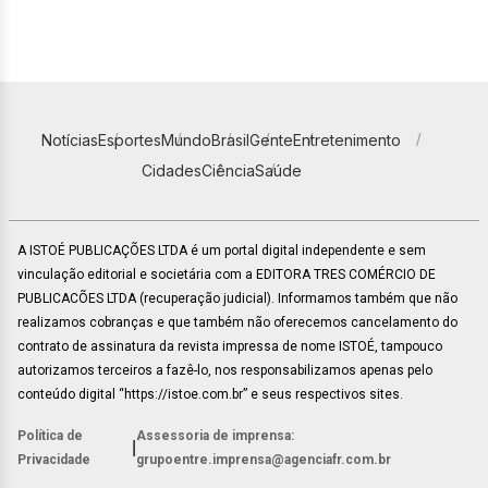
Notícias
Esportes
Mundo
Brasil
Gente
Entretenimento
Cidades
Ciência
Saúde
A ISTOÉ PUBLICAÇÕES LTDA é um portal digital independente e sem
vinculação editorial e societária com a EDITORA TRES COMÉRCIO DE
PUBLICACÕES LTDA (recuperação judicial). Informamos também que não
realizamos cobranças e que também não oferecemos cancelamento do
contrato de assinatura da revista impressa de nome ISTOÉ, tampouco
autorizamos terceiros a fazê-lo, nos responsabilizamos apenas pelo
conteúdo digital “https://istoe.com.br” e seus respectivos sites.
Política de
Assessoria de imprensa:
|
Privacidade
grupoentre.imprensa@agenciafr.com.br