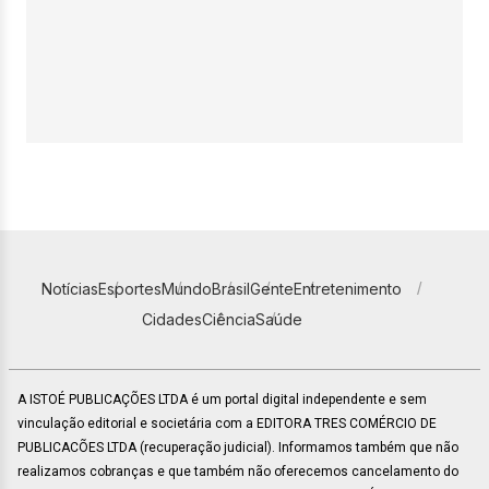
Notícias
Esportes
Mundo
Brasil
Gente
Entretenimento
Cidades
Ciência
Saúde
A ISTOÉ PUBLICAÇÕES LTDA é um portal digital independente e sem
vinculação editorial e societária com a EDITORA TRES COMÉRCIO DE
PUBLICACÕES LTDA (recuperação judicial). Informamos também que não
realizamos cobranças e que também não oferecemos cancelamento do