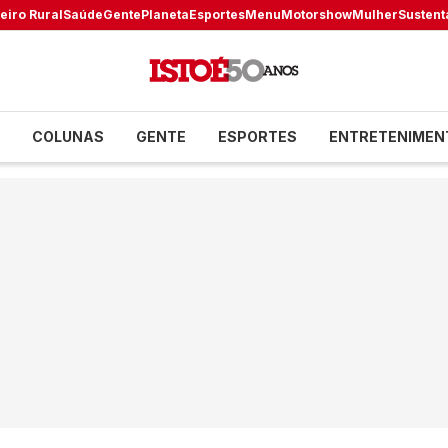
eiro Rural
Saúde
Gente
Planeta
Esportes
Menu
Motorshow
Mulher
Sustent
COLUNAS
GENTE
ESPORTES
ENTRETENIMEN