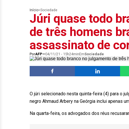
Início
>
Sociedade
Júri quase todo b
de três homens br
assassinato de co
Por
AFP
04/11/21 - 15h24min
Em
Sociedade
O júri selecionado nesta quinta-feira (4) para o
negro Ahmaud Arbery na Geórgia inclui apenas u
Na quarta-feira, os advogados dos réus recusar