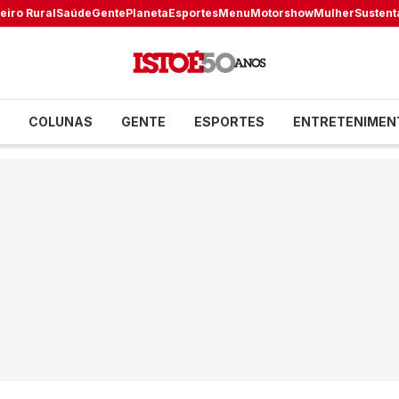
eiro Rural
Saúde
Gente
Planeta
Esportes
Menu
Motorshow
Mulher
Sustent
COLUNAS
GENTE
ESPORTES
ENTRETENIMEN