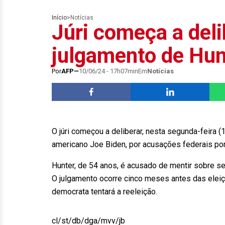
Início
>
Notícias
Júri começa a del
julgamento de Hun
Por
AFP
10/06/24 - 17h07min
Em
Notícias
O júri começou a deliberar, nesta segunda-feira (
americano Joe Biden, por acusações federais por 
Hunter, de 54 anos, é acusado de mentir sobre s
O julgamento ocorre cinco meses antes das eleiç
democrata tentará a reeleição.
cl/st/db/dga/mvv/jb