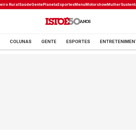
eiro Rural
Saúde
Gente
Planeta
Esportes
Menu
Motorshow
Mulher
Sustent
COLUNAS
GENTE
ESPORTES
ENTRETENIMEN