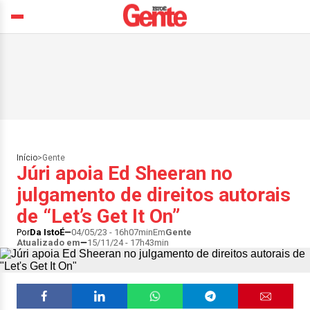
Início
>
Gente
Júri apoia Ed Sheeran no
julgamento de direitos autorais
de “Let’s Get It On”
Por
Da IstoÉ
04/05/23 - 16h07min
Em
Gente
Atualizado em
15/11/24 - 17h43min