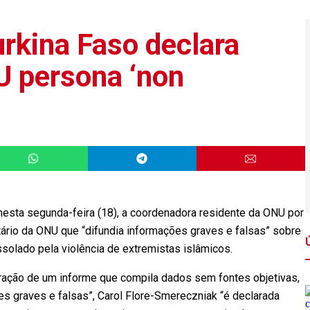
urkina Faso declara
U persona ‘non
, nesta segunda-feira (18), a coordenadora residente da ONU por
tário da ONU que “difundia informações graves e falsas” sobre
ssolado pela violência de extremistas islâmicos.
oração de um informe que compila dados sem fontes objetivas,
ões graves e falsas”, Carol Flore-Smereczniak “é declarada