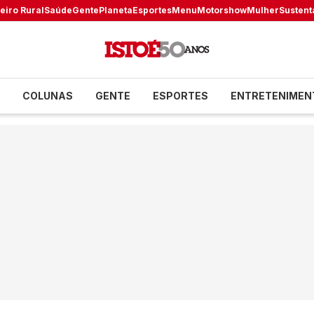
eiro Rural
Saúde
Gente
Planeta
Esportes
Menu
Motorshow
Mulher
Sustent
COLUNAS
GENTE
ESPORTES
ENTRETENIMEN