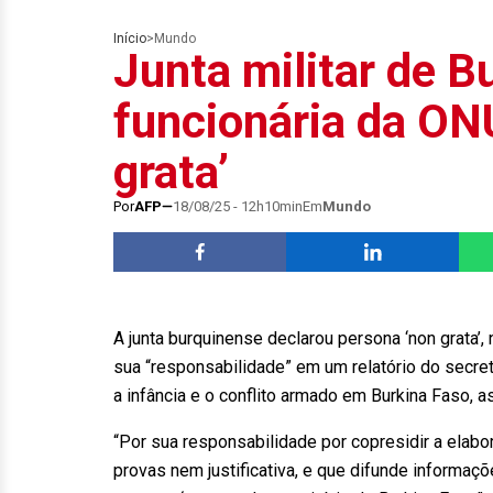
Início
>
Mundo
Junta militar de B
funcionária da ON
grata’
Por
AFP
18/08/25 - 12h10min
Em
Mundo
A junta burquinense declarou persona ‘non grata’
sua “responsabilidade” em um relatório do secre
a infância e o conflito armado em Burkina Faso, a
“Por sua responsabilidade por copresidir a elab
provas nem justificativa, e que difunde informaç