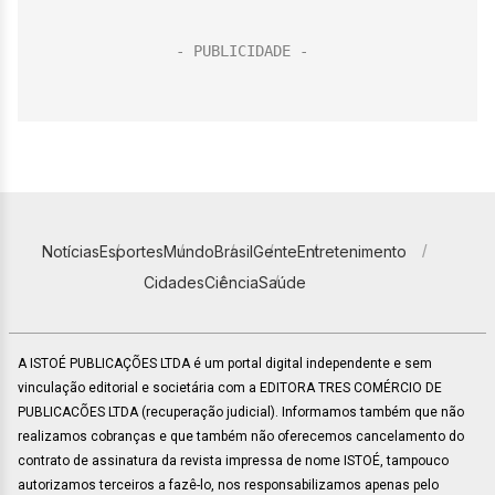
Notícias
Esportes
Mundo
Brasil
Gente
Entretenimento
Cidades
Ciência
Saúde
A ISTOÉ PUBLICAÇÕES LTDA é um portal digital independente e sem
vinculação editorial e societária com a EDITORA TRES COMÉRCIO DE
PUBLICACÕES LTDA (recuperação judicial). Informamos também que não
realizamos cobranças e que também não oferecemos cancelamento do
contrato de assinatura da revista impressa de nome ISTOÉ, tampouco
autorizamos terceiros a fazê-lo, nos responsabilizamos apenas pelo