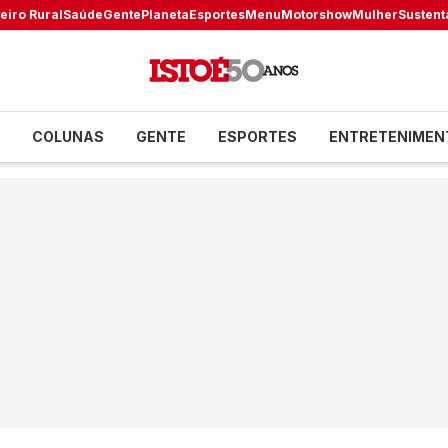
eiro Rural
Saúde
Gente
Planeta
Esportes
Menu
Motorshow
Mulher
Sustent
COLUNAS
GENTE
ESPORTES
ENTRETENIMEN