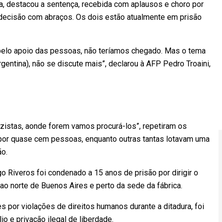
, destacou a sentença, recebida com aplausos e choro por
decisão com abraços. Os dois estão atualmente em prisão
pelo apoio das pessoas, não teríamos chegado. Mas o tema
entina), não se discute mais”, declarou à AFP Pedro Troaini,
istas, aonde forem vamos procurá-los”, repetiram os
por quase cem pessoas, enquanto outras tantas lotavam uma
ão.
 Riveros foi condenado a 15 anos de prisão por dirigir o
o norte de Buenos Aires e perto da sede da fábrica.
s por violações de direitos humanos durante a ditadura, foi
io e privação ilegal de liberdade.