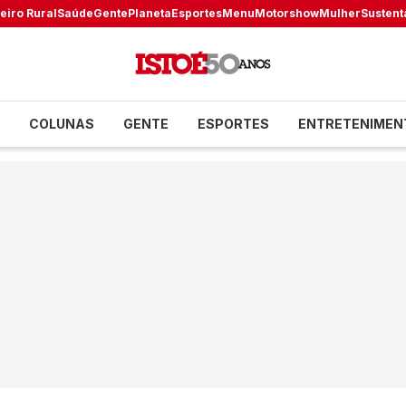
eiro Rural
Saúde
Gente
Planeta
Esportes
Menu
Motorshow
Mulher
Sustent
COLUNAS
GENTE
ESPORTES
ENTRETENIMEN