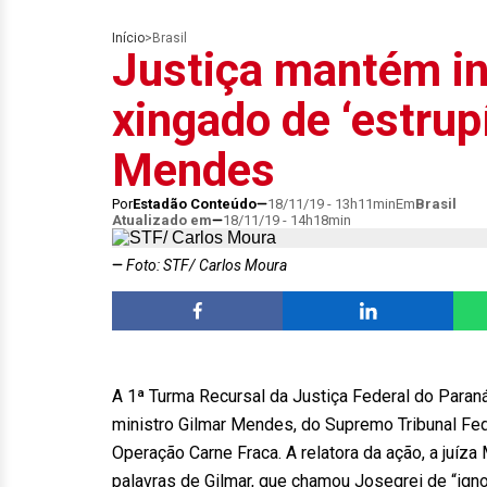
Início
>
Brasil
Justiça mantém in
xingado de ‘estrup
Mendes
Por
Estadão Conteúdo
18/11/19 - 13h11min
Em
Brasil
Atualizado em
18/11/19 - 14h18min
Foto: STF/ Carlos Moura
A 1ª Turma Recursal da Justiça Federal do Paraná
ministro Gilmar Mendes, do Supremo Tribunal Fede
Operação Carne Fraca. A relatora da ação, a juíza
palavras de Gilmar, que chamou Josegrei de “ignor