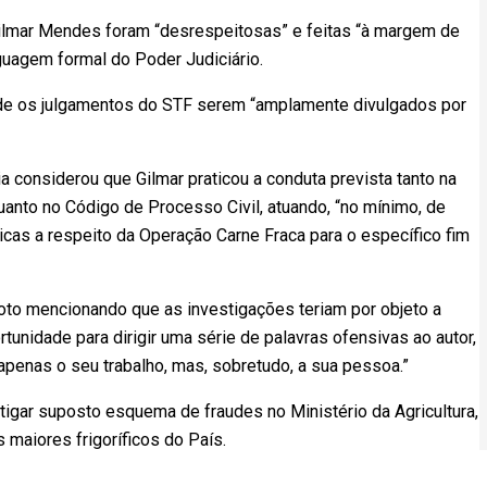
 Gilmar Mendes foram “desrespeitosas” e feitas “à margem de
inguagem formal do Poder Judiciário.
o de os julgamentos do STF serem “amplamente divulgados por
 considerou que Gilmar praticou a conduta prevista tanto na
uanto no Código de Processo Civil, atuando, “no mínimo, de
icas a respeito da Operação Carne Fraca para o específico fim
oto mencionando que as investigações teriam por objeto a
tunidade para dirigir uma série de palavras ofensivas ao autor,
apenas o seu trabalho, mas, sobretudo, a sua pessoa.”
stigar suposto esquema de fraudes no Ministério da Agricultura,
maiores frigoríficos do País.