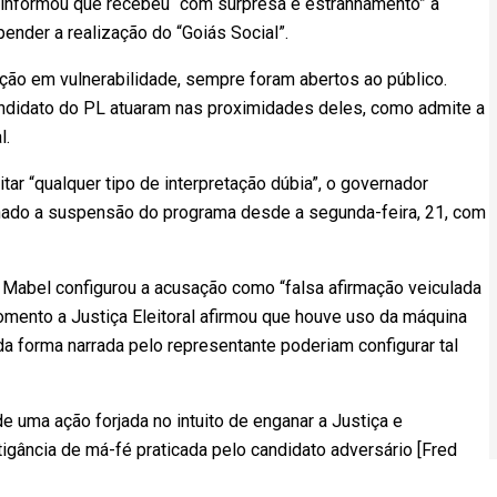
 informou que recebeu “com surpresa e estranhamento” a
ender a realização do “Goiás Social”.
ção em vulnerabilidade, sempre foram abertos ao público.
andidato do PL atuaram nas proximidades deles, como admite a
l.
ar “qualquer tipo de interpretação dúbia”, o governador
inado a suspensão do programa desde a segunda-feira, 21, com
 Mabel configurou a acusação como “falsa afirmação veiculada
mento a Justiça Eleitoral afirmou que houve uso da máquina
a forma narrada pelo representante poderiam configurar tal
uma ação forjada no intuito de enganar a Justiça e
tigância de má-fé praticada pelo candidato adversário [Fred