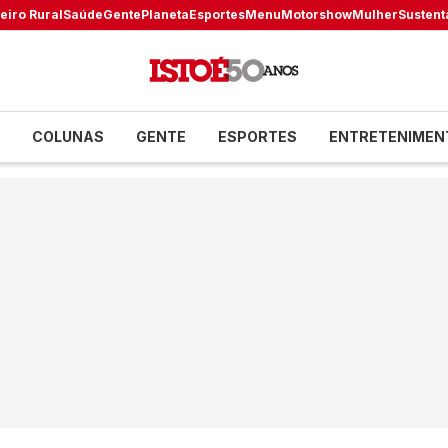
eiro Rural
Saúde
Gente
Planeta
Esportes
Menu
Motorshow
Mulher
Sustent
COLUNAS
GENTE
ESPORTES
ENTRETENIMEN