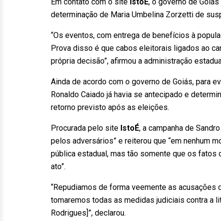
Em contato com o site
IstoÉ
, o governo de Goiás
determinação de Maria Umbelina Zorzetti de susp
“Os eventos, com entrega de benefícios à popula
Prova disso é que cabos eleitorais ligados ao c
própria decisão”, afirmou a administração estadua
Ainda de acordo com o governo de Goiás, para evit
Ronaldo Caiado já havia se antecipado e determ
retorno previsto após as eleições.
Procurada pelo site
IstoÉ
, a campanha de Sandro
pelos adversários” e reiterou que “em nenhum mo
pública estadual, mas tão somente que os fatos d
ato”.
“Repudiamos de forma veemente as acusações de 
tomaremos todas as medidas judiciais contra a li
Rodrigues]”, declarou.