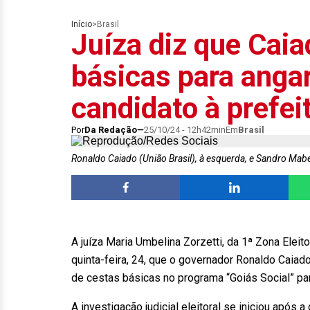
Início
>
Brasil
Juíza diz que Caia
básicas para angar
candidato à prefei
Por
Da Redação
25/10/24 - 12h42min
Em
Brasil
Ronaldo Caiado (União Brasil), à esquerda, e Sandro Mabel
A juíza Maria Umbelina Zorzetti, da 1ª Zona Eleit
quinta-feira, 24, que o governador Ronaldo Caiado
de cestas básicas no programa “Goiás Social” par
A investigação judicial eleitoral se iniciou após