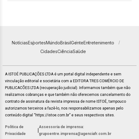
Notícias
Esportes
Mundo
Brasil
Gente
Entretenimento
Cidades
Ciência
Saúde
A ISTOÉ PUBLICAÇÕES LTDA é um portal digital independente e sem
vinculação editorial e societária com a EDITORA TRES COMÉRCIO DE
PUBLICACÕES LTDA (recuperação judicial). Informamos também que não
realizamos cobranças e que também não oferecemos cancelamento do
contrato de assinatura da revista impressa de nome ISTOÉ, tampouco
autorizamos terceiros a fazê-lo, nos responsabilizamos apenas pelo
conteúdo digital “https://istoe.com.br” e seus respectivos sites.
Política de
Assessoria de imprensa:
|
Privacidade
grupoentre.imprensa@agenciafr.com.br