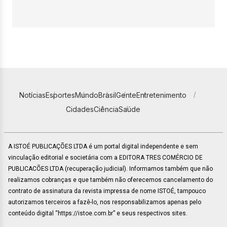
Notícias
Esportes
Mundo
Brasil
Gente
Entretenimento
Cidades
Ciência
Saúde
A ISTOÉ PUBLICAÇÕES LTDA é um portal digital independente e sem
vinculação editorial e societária com a EDITORA TRES COMÉRCIO DE
PUBLICACÕES LTDA (recuperação judicial). Informamos também que não
realizamos cobranças e que também não oferecemos cancelamento do
contrato de assinatura da revista impressa de nome ISTOÉ, tampouco
autorizamos terceiros a fazê-lo, nos responsabilizamos apenas pelo
conteúdo digital “https://istoe.com.br” e seus respectivos sites.